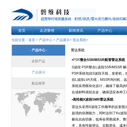
首页
走进磐维
新闻资讯
产品中心
当前位置：
首页
>
产品中心
>
产品展示>
雷达系统>
- 产品中心 -
雷达系统
•PSR
整合
SSR/MSSR
航管雷达系统
全部产品
S波段 PSR整合L波段SSR/MSS
产品展示
PSR系统包括S波段天线，发射机，
括L波段LVA天线，MSSR询问机
新品推荐
系统采用模块化设计，确保了极高的
合成材料或铝合金，确保适应各种工作
•高性能X波段SMR雷达系统
雷达头采用X波段工作频率的反射面
超强的侦测能力，同时达到了Ku波段
极化自由切换，低寿命周期成本。整
术，具有性能突出、后勤简化、成本